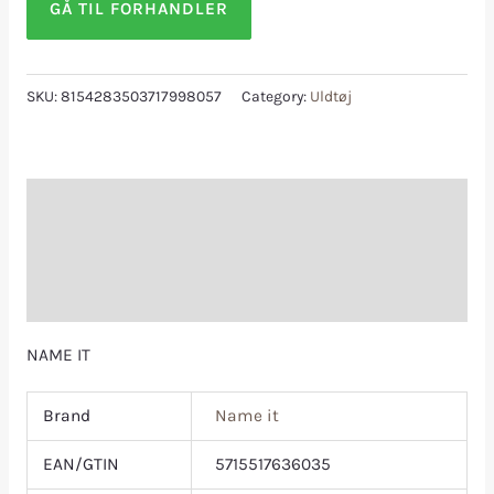
GÅ TIL FORHANDLER
SKU:
8154283503717998057
Category:
Uldtøj
Description
Additional information
Reviews (0)
NAME IT
Brand
Name it
EAN/GTIN
5715517636035