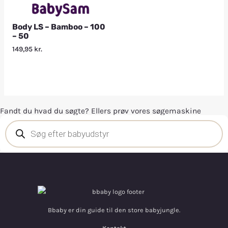
Body LS – Bamboo – 100
– 50
149,95
kr.
Fandt du hvad du søgte? Ellers prøv vores søgemaskine
Bbaby er din guide til den store babyjungle.