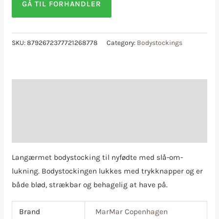
GÅ TIL FORHANDLER
SKU:
8792672377721268778
Category:
Bodystockings
Description
Additional information
Reviews (0)
Langærmet bodystocking til nyfødte med slå-om-
lukning. Bodystockingen lukkes med trykknapper og er
både blød, strækbar og behagelig at have på.
Brand
MarMar Copenhagen