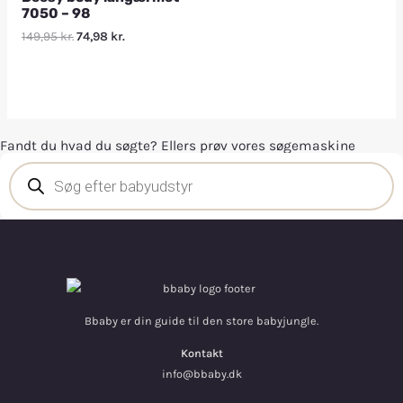
7050 – 98
149,95
kr.
74,98
kr.
Fandt du hvad du søgte? Ellers prøv vores søgemaskine
Bbaby er din guide til den store babyjungle.
Kontakt
info@bbaby.dk