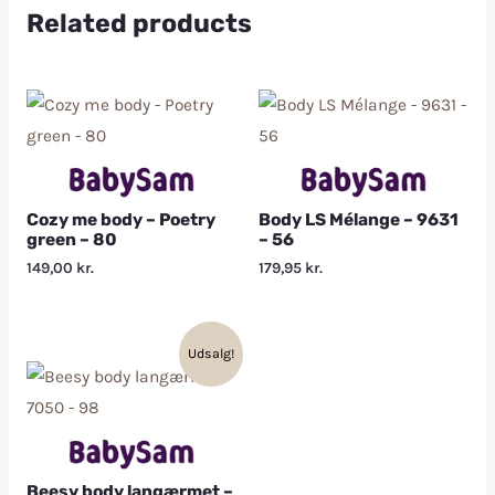
Related products
Cozy me body – Poetry
Body LS Mélange – 9631
green – 80
– 56
149,00
kr.
179,95
kr.
Udsalg!
Beesy body langærmet –