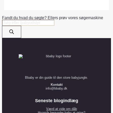
Fandt du hvad du søgte? Ellers prøv vores søgemaskine
Products
search
Bbaby er din guide til den store babyjungle.
Kontakt
info@bbaby.dk
Seneste blogindlæg
Værd at vide om dåb
Hvornår begynder baby at grine?