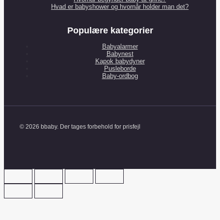
Hvad er babyshower og hvornår holder man det?
Populære kategorier
Babyalarmer
Babynest
Kapok babydyner
Pusleborde
Baby-ordbog
© 2026 bbaby. Der tages forbehold for prisfejl