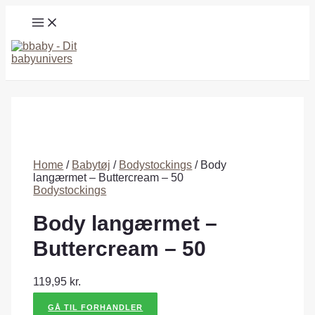
Gå
MAIN
til
MENU
indholdet
Søg
Home
/
Babytøj
/
Bodystockings
/ Body
langærmet – Buttercream – 50
Bodystockings
Body langærmet –
Buttercream – 50
119,95
kr.
GÅ TIL FORHANDLER