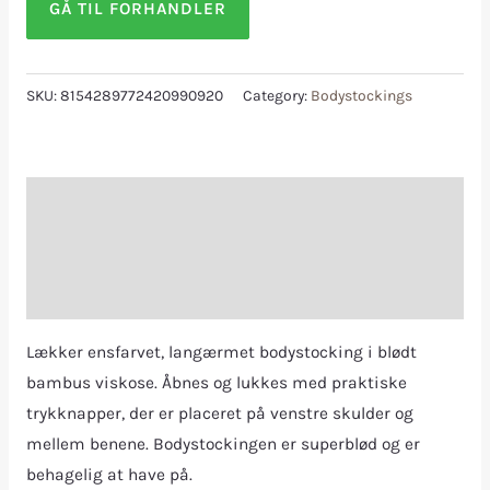
GÅ TIL FORHANDLER
SKU:
8154289772420990920
Category:
Bodystockings
Description
Additional information
Reviews (0)
Lækker ensfarvet, langærmet bodystocking i blødt
bambus viskose. Åbnes og lukkes med praktiske
trykknapper, der er placeret på venstre skulder og
mellem benene. Bodystockingen er superblød og er
behagelig at have på.