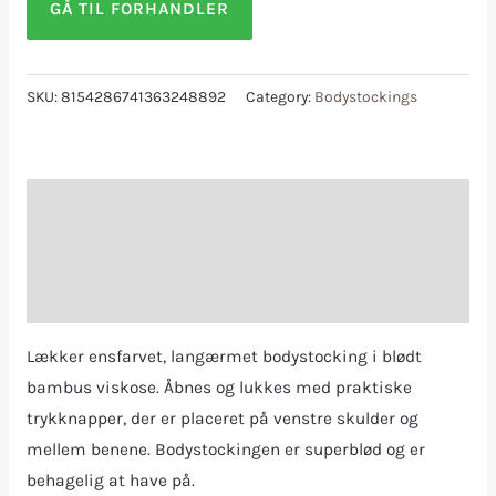
GÅ TIL FORHANDLER
SKU:
8154286741363248892
Category:
Bodystockings
Description
Additional information
Reviews (0)
Lækker ensfarvet, langærmet bodystocking i blødt
bambus viskose. Åbnes og lukkes med praktiske
trykknapper, der er placeret på venstre skulder og
mellem benene. Bodystockingen er superblød og er
behagelig at have på.