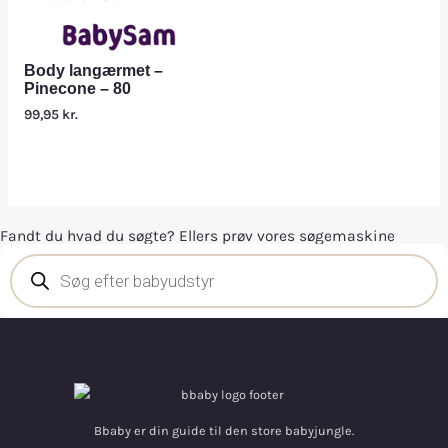
Body langærmet –
Pinecone – 80
99,95
kr.
Fandt du hvad du søgte? Ellers prøv vores søgemaskine
Bbaby er din guide til den store babyjungle.