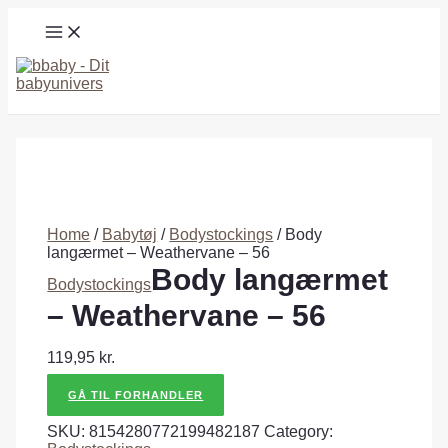
Gå
MAIN
til
MENU
indholdet
Søg
Home
/
Babytøj
/
Bodystockings
/ Body
langærmet – Weathervane – 56
Body langærmet
Bodystockings
– Weathervane – 56
119,95
kr.
GÅ TIL FORHANDLER
SKU:
8154280772199482187
Category: