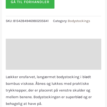
GÅ TIL FORHANDLER
SKU:
8154284946980205641
Category:
Bodystockings
Description
Additional information
Reviews (0)
Lækker ensfarvet, langærmet bodystocking i blødt
bambus viskose. Åbnes og lukkes med praktiske
trykknapper, der er placeret på venstre skulder og
mellem benene. Bodystockingen er superblød og er
behagelig at have på.