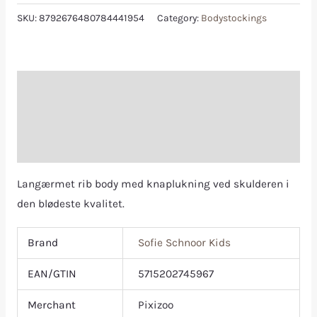
SKU:
8792676480784441954
Category:
Bodystockings
Description
Additional information
Reviews (0)
Langærmet rib body med knaplukning ved skulderen i
den blødeste kvalitet.
Brand
Sofie Schnoor Kids
EAN/GTIN
5715202745967
Merchant
Pixizoo