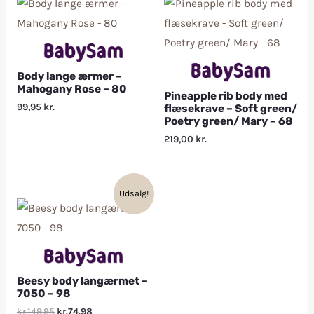
Body lange ærmer –
Mahogany Rose – 80
Pineapple rib body med
99,95
kr.
flæsekrave – Soft green/
Poetry green/ Mary – 68
219,00
kr.
Udsalg!
Beesy body langærmet –
7050 – 98
kr.149.95
kr.74.98