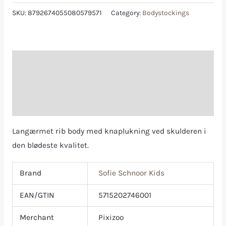
SKU:
8792674055080579571
Category:
Bodystockings
Description
Additional information
Reviews (0)
Langærmet rib body med knaplukning ved skulderen i
den blødeste kvalitet.
Brand
Sofie Schnoor Kids
EAN/GTIN
5715202746001
Merchant
Pixizoo