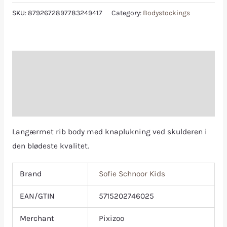
SKU:
8792672897783249417
Category:
Bodystockings
Description
Additional information
Reviews (0)
Langærmet rib body med knaplukning ved skulderen i
den blødeste kvalitet.
Brand
Sofie Schnoor Kids
EAN/GTIN
5715202746025
Merchant
Pixizoo