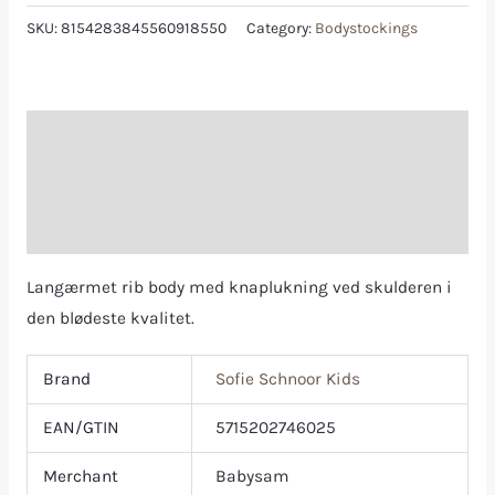
SKU:
8154283845560918550
Category:
Bodystockings
Description
Additional information
Reviews (0)
Langærmet rib body med knaplukning ved skulderen i
den blødeste kvalitet.
Brand
Sofie Schnoor Kids
EAN/GTIN
5715202746025
Merchant
Babysam