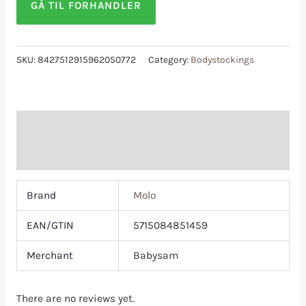
GÅ TIL FORHANDLER
SKU:
8427512915962050772
Category:
Bodystockings
Additional information
Reviews (0)
Brand
Molo
EAN/GTIN
5715084851459
Merchant
Babysam
There are no reviews yet.