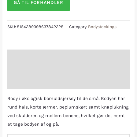
GÅ TIL FORHANDLER
SKU:
8154289398637842228
Category:
Bodystockings
Description
Additional information
Reviews (0)
Body i økologisk bomuldsjersey til de små. Bodyen har
rund hals, korte ærmer, peplumskørt samt knaplukning
ved skulderen og mellem benene, hvilket gør det nemt
at tage bodyen af og på.