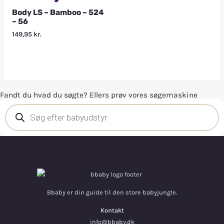
Body LS – Bamboo – 524
– 56
149,95
kr.
Fandt du hvad du søgte? Ellers prøv vores søgemaskine
Bbaby er din guide til den store babyjungle.
Kontakt
info@bbaby.dk