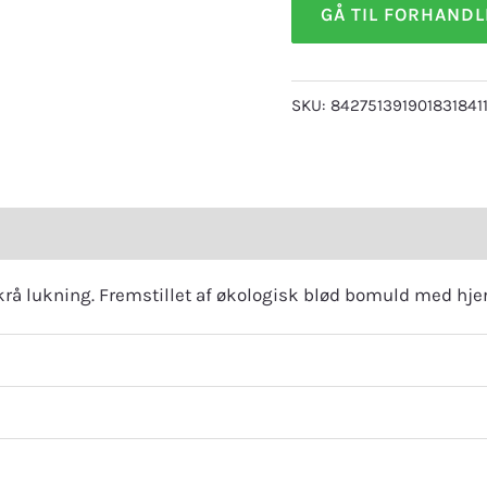
GÅ TIL FORHAND
SKU:
842751391901831841
eviews (0)
å lukning. Fremstillet af økologisk blød bomuld med hje