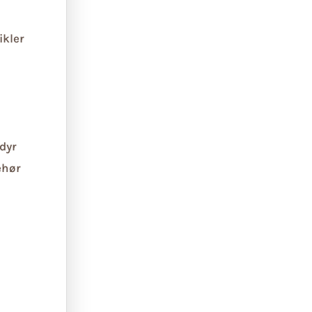
ikler
dyr
ehør