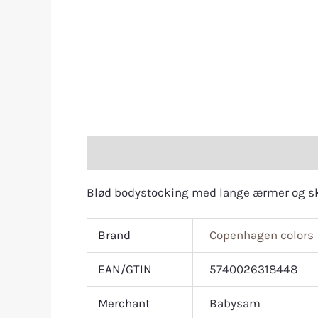
Description
Additional information
R
Blød bodystocking med lange ærmer og skr
Brand
Copenhagen colors
EAN/GTIN
5740026318448
Merchant
Babysam