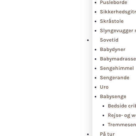
Pusleborde
Sikkerhedsgit
Skråstole
Slyngevugger
Sovetid
Babydyner
Babymadrasse
Sengehimmel
Sengerande
Uro
Babysenge
Bedside cri
Rejse- og 
Tremmesen
På tur