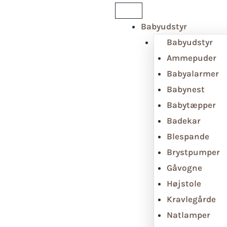
Babyudstyr
Babyudstyr
Ammepuder
Babyalarmer
Babynest
Babytæpper
Badekar
Blespande
Brystpumper
Gåvogne
Højstole
Kravlegårde
Natlamper