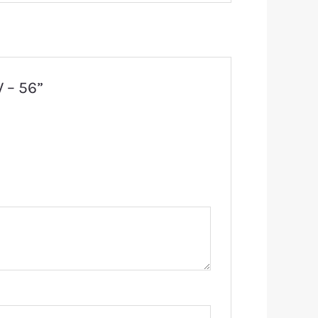
 – 56”