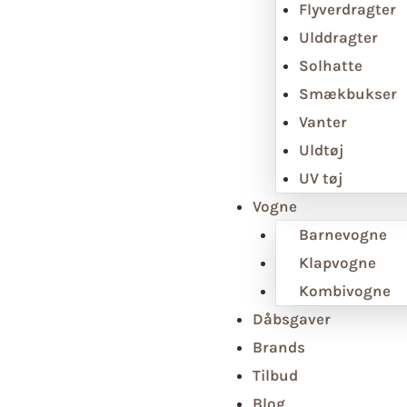
Flyverdragter
Ulddragter
Solhatte
Smækbukser
Vanter
Uldtøj
UV tøj
Vogne
Barnevogne
Klapvogne
Kombivogne
Dåbsgaver
Brands
Tilbud
Blog