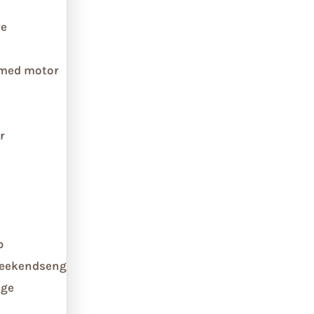
re
 med motor
r
b
weekendseng
ge