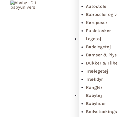
Autostole
Bæreseler og v
Køreposer
Pusletasker
Legetøj
Badelegetøj
Bamser & Plys
Dukker & Tilb
Trælegetøj
Trækdyr
Rangler
Babytøj
Babyhuer
Bodystockings