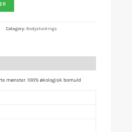
LER
1
Category:
Bodystockings
rte mønster. 100% økologisk bomuld