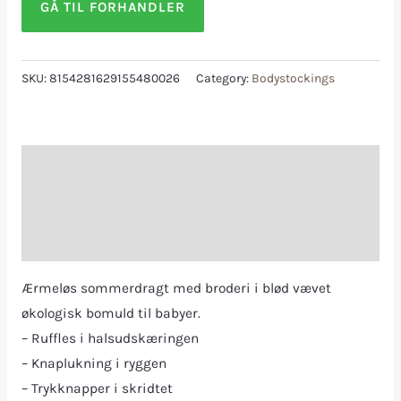
GÅ TIL FORHANDLER
SKU:
8154281629155480026
Category:
Bodystockings
Description
Additional information
Reviews (0)
Ærmeløs sommerdragt med broderi i blød vævet
økologisk bomuld til babyer.
– Ruffles i halsudskæringen
– Knaplukning i ryggen
– Trykknapper i skridtet