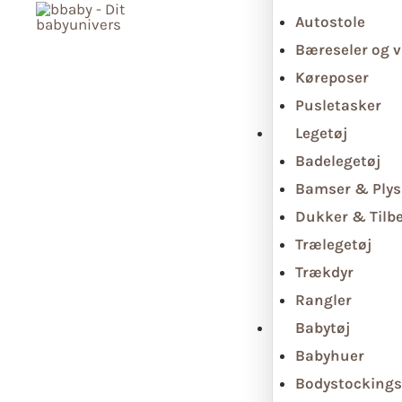
Autostole
Bæreseler og v
Køreposer
Pusletasker
Legetøj
Badelegetøj
Bamser & Plys
Dukker & Tilb
Trælegetøj
Trækdyr
Rangler
Babytøj
Babyhuer
Bodystockings