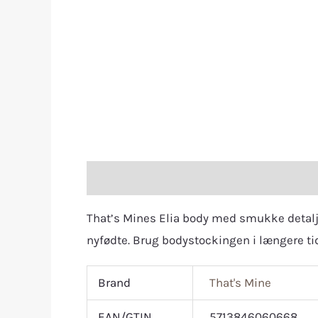
Description
Additional information
R
That’s Mines Elia body med smukke detaljer
nyfødte. Brug bodystockingen i længere tid
Brand
That's Mine
EAN/GTIN
5713846060668