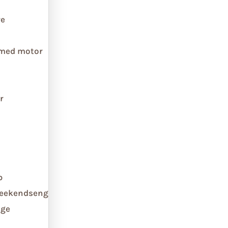
re
 med motor
r
b
weekendseng
ge