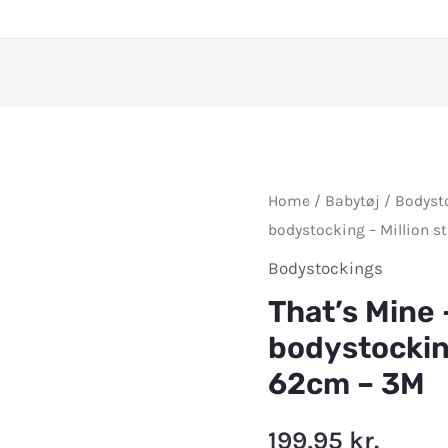
Home
/
Babytøj
/
Bodyst
bodystocking – Million s
Bodystockings
That’s Mine 
bodystocking
62cm – 3M
199,95
kr.