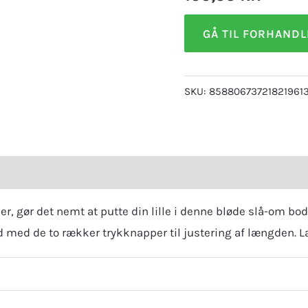
GÅ TIL FORHAND
SKU:
85880673721821961
eviews (0)
, gør det nemt at putte din lille i denne bløde slå-om bod
 med de to rækker trykknapper til justering af længden. La