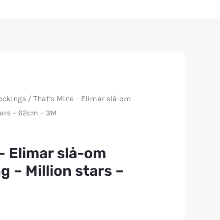
ockings
/ That’s Mine – Elimar slå-om
tars – 62cm – 3M
– Elimar slå-om
 – Million stars –