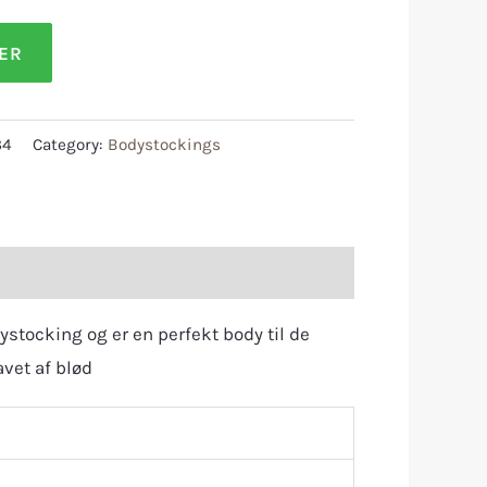
LER
34
Category:
Bodystockings
ystocking og er en perfekt body til de
vet af blød