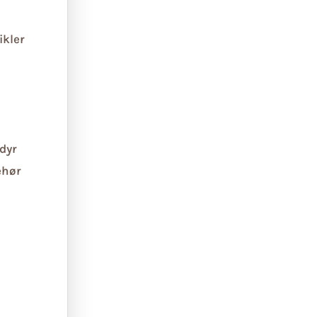
ikler
dyr
ehør