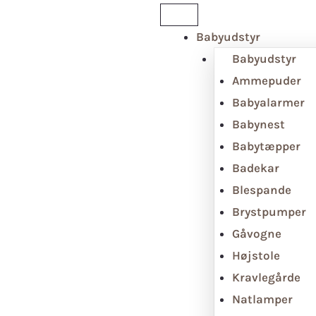
Babyudstyr
Babyudstyr
Ammepuder
Babyalarmer
Babynest
Babytæpper
Badekar
Blespande
Brystpumper
Gåvogne
Højstole
Kravlegårde
Natlamper