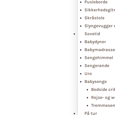
Pusleborde
Sikkerhedsgit
Skråstole
Slyngevugger
Sovetid
Babydyner
Babymadrasse
Sengehimmel
Sengerande
Uro
Babysenge
Bedside cri
Rejse- og 
Tremmesen
På tur