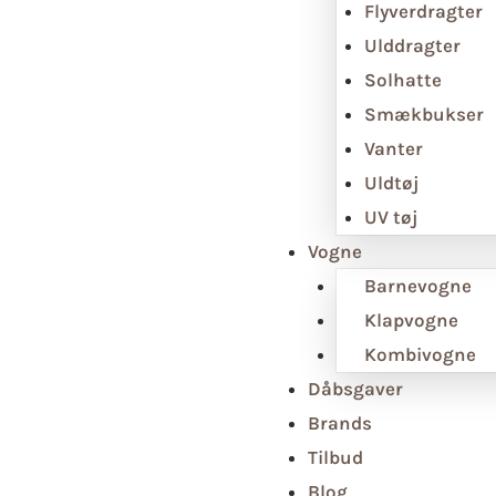
Flyverdragter
Ulddragter
Solhatte
Smækbukser
Vanter
Uldtøj
UV tøj
Vogne
Barnevogne
Klapvogne
Kombivogne
Dåbsgaver
Brands
Tilbud
Blog