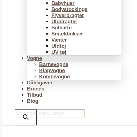
Babyhuer
Bodystockings
Flyverdragter
Ulddragter
Solhatte
Smækbukser
Vanter
Uldtøj
UV tøj
Vogne
Barnevogne
Klapvogne
Kombivogne
Dåbsgaver
Brands
Tilbud
Blog
Products
search