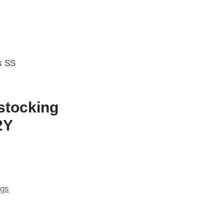
is SS
ystocking
2Y
ngs