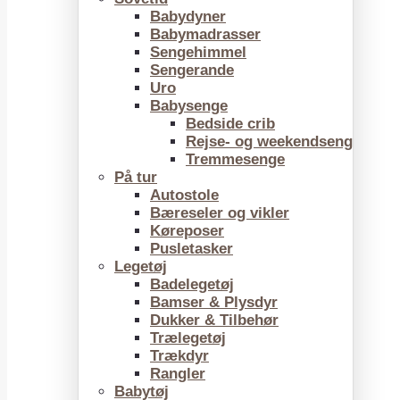
Babydyner
Babymadrasser
Sengehimmel
Sengerande
Uro
Babysenge
Bedside crib
Rejse- og weekendseng
Tremmesenge
På tur
Autostole
Bæreseler og vikler
Køreposer
Pusletasker
Legetøj
Badelegetøj
Bamser & Plysdyr
Dukker & Tilbehør
Trælegetøj
Trækdyr
Rangler
Babytøj