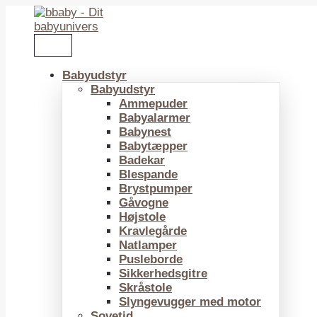
Gå
til
indholdet
Babyudstyr
Babyudstyr
Ammepuder
Babyalarmer
Babynest
Babytæpper
Badekar
Blespande
Brystpumper
Gåvogne
Højstole
Kravlegårde
Natlamper
Pusleborde
Sikkerhedsgitre
Skråstole
Slyngevugger med motor
Sovetid