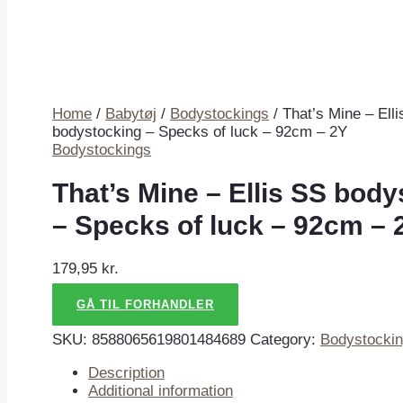
Home
/
Babytøj
/
Bodystockings
/ That’s Mine – Ell
bodystocking – Specks of luck – 92cm – 2Y
Bodystockings
That’s Mine – Ellis SS bod
– Specks of luck – 92cm – 
179,95
kr.
GÅ TIL FORHANDLER
SKU:
8588065619801484689
Category:
Bodystocki
Description
Additional information