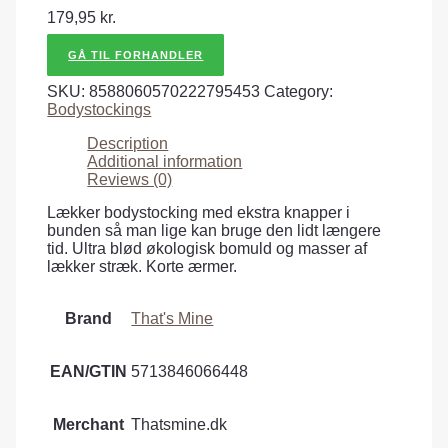
179,95
kr.
GÅ TIL FORHANDLER
SKU:
8588060570222795453
Category:
Bodystockings
Description
Additional information
Reviews (0)
Lækker bodystocking med ekstra knapper i
bunden så man lige kan bruge den lidt længere
tid. Ultra blød økologisk bomuld og masser af
lækker stræk. Korte ærmer.
Brand
That's Mine
EAN/GTIN
5713846066448
Merchant
Thatsmine.dk