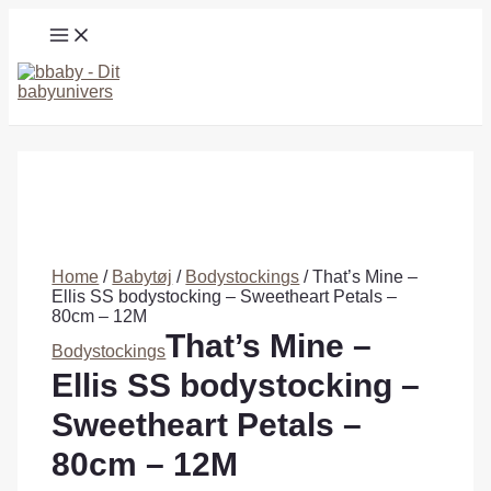
Gå
MAIN
til
MENU
indholdet
Søg
Home
/
Babytøj
/
Bodystockings
/ That’s Mine –
Ellis SS bodystocking – Sweetheart Petals –
80cm – 12M
That’s Mine –
Bodystockings
Ellis SS bodystocking –
Sweetheart Petals –
80cm – 12M