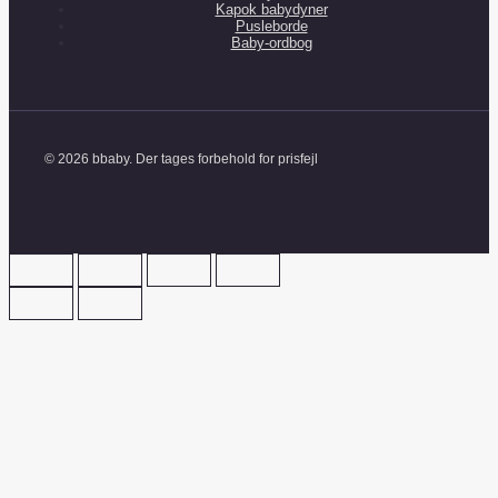
Kapok babydyner
Pusleborde
Baby-ordbog
© 2026 bbaby. Der tages forbehold for prisfejl