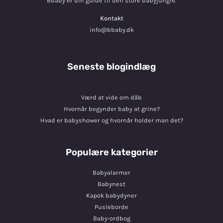
Bbaby er din guide til den store babyjungle.
Kontakt
info@bbaby.dk
Seneste blogindlæg
Værd at vide om dåb
Hvornår begynder baby at grine?
Hvad er babyshower og hvornår holder man det?
Populære kategorier
Babyalarmer
Babynest
Kapok babydyner
Pusleborde
Baby-ordbog