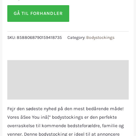
GÅ TIL FORHANDLER
SKU:
8588068790159418735
Category:
Bodystockings
Description
Additional information
Reviews (0)
Fejr den sødeste nyhed på den mest bedårende måde!
Vores âSee You inâ¦” bodystockings er den perfekte
overraskelse til kommende bedsteforældre, familie og
venner. Denne bodystocking er ideel til at annoncere