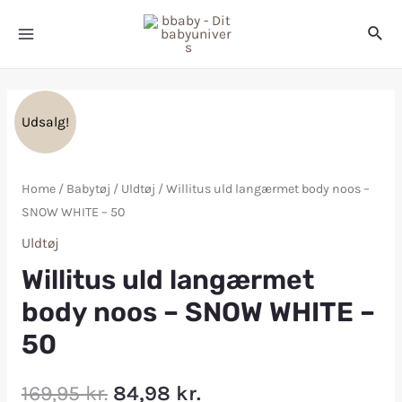
Udsalg!
Home
/
Babytøj
/
Uldtøj
/ Willitus uld langærmet body noos –
SNOW WHITE – 50
Uldtøj
Willitus uld langærmet
body noos – SNOW WHITE –
50
169,95
kr.
84,98
kr.