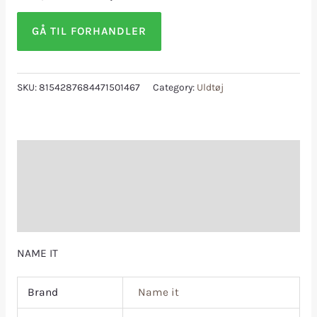
GÅ TIL FORHANDLER
SKU:
8154287684471501467
Category:
Uldtøj
Description
Additional information
Reviews (0)
NAME IT
Brand
Name it