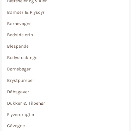
Bæreseler og vikler
Bamser & Plysdyr
Barnevogne
Bedside crib
Blespande
Bodystockings
Børnebøger
Brystpumper
Dåbsgaver
Dukker & Tilbehør
Flyverdragter
Gåvogne