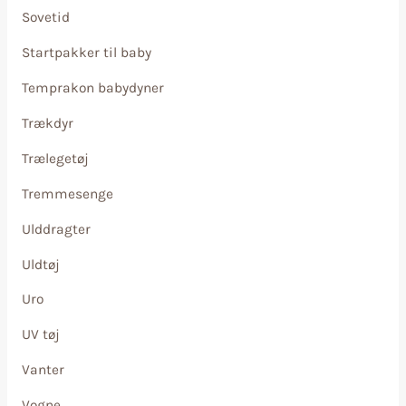
Sovetid
Startpakker til baby
Temprakon babydyner
Trækdyr
Trælegetøj
Tremmesenge
Ulddragter
Uldtøj
Uro
UV tøj
Vanter
Vogne